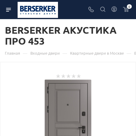
0
BERSERKER АКУСТИКА
ПРО 453
—
—
—
Главная
Входные двери
Квартирные двери в Москве