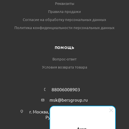
Реквизиты
Правила продажи
Согласие на обработку персональных данных
Политика конфиденциальности персональных данных
ПОМОЩЬ
Вопрос-ответ
Условия возврата товара
88006008903
msk@bersgroup.ru
г. Москва,Киевское шоссе, 22-ой км, БП
Румянцево, офис 516 В
Анна