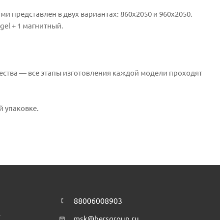
и представлен в двух вариантах: 860х2050 и 960х2050.
gel + 1 магнитный.
ества — все этапы изготовления каждой модели проходят
й упаковке.
88006008903
т
msk@bersgroup.ru