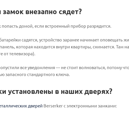
и замок внезапно сядет?
к попасть домой, если встроенный прибор разрядится.
 батарейки садятся, устройство заранее начинает оповещать 
панель, которая находится внутри квартиры, снимается. Там н
те от телевизора).
пропустили все уведомления — не стоит волноваться, потому ч
ю запасного стандартного ключа.
ки установлены в наших дверях?
еталлических дверей
Berserker с электронными замками: