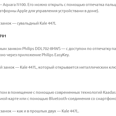
 Aquara N100. Его можно открыть с помощью отпечатка пальца
тформы Apple для управления устройствами в доме).
замок — сувальдный Kale 447L
 701
ым замком Philips DDL702-8HWS — с доступом по отпечатку пал
но через приложение Philips EasyKey.
 замок — Kale 447L, который открывается металлическим клю
пом в помещение с помощью современных технологий Kaadas 
ной карте или с помощью Bluetooth-соединения со смартфон
амок — как и в прошлых двух — Kale 447L.