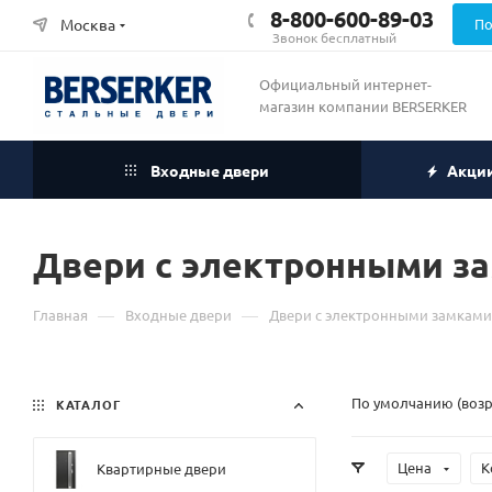
8-800-600-89-03
Москва
По
Звонок бесплатный
Официальный интернет-
магазин компании BERSERKER
Входные двери
Акци
Двери с электронными з
—
—
Главная
Входные двери
Двери с электронными замками
По умолчанию (воз
КАТАЛОГ
Цена
К
Квартирные двери