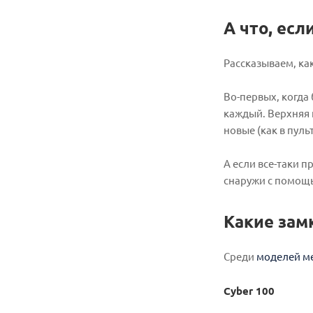
А что, есл
Рассказываем, ка
Во-первых, когда
каждый. Верхняя 
новые (как в пуль
А если все-таки 
снаружи с помощь
Какие зам
Среди
моделей м
Cyber 100