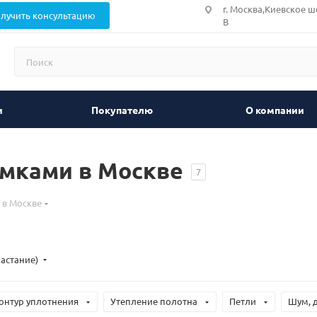
г. Москва,Киевское ш
лучить консультацию
В
и
Покупателю
О компании
амками в Москве
7
 в Москве
растание)
онтур уплотнения
Утепление полотна
Петли
Шум, 