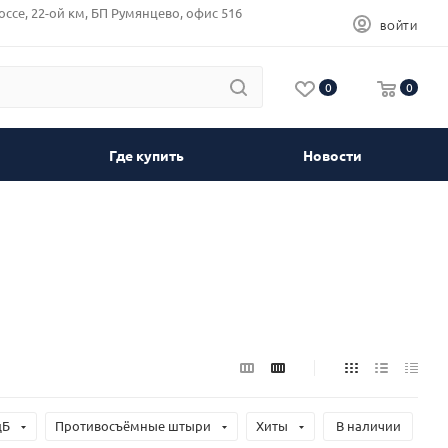
оссе, 22-ой км, БП Румянцево, офис 516
ВОЙТИ
0
0
Где купить
Новости
дБ
Противосъёмные штыри
Хиты
В наличии